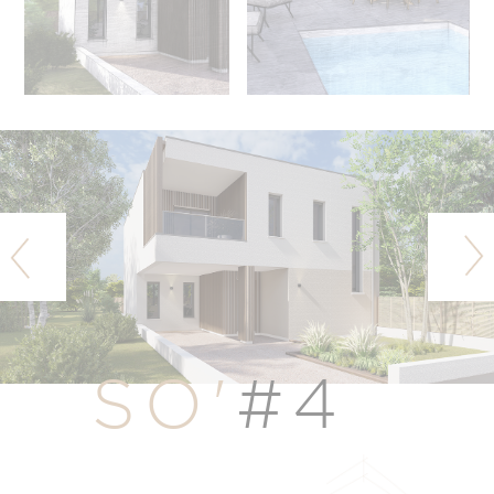
SO'
#4