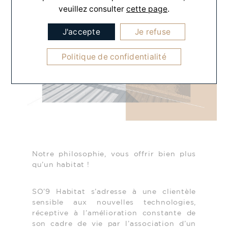
veuillez consulter
cette page
.
J'accepte
Je refuse
Politique de confidentialité
Notre philosophie, vous offrir bien plus
qu’un habitat !
SO’9 Habitat s’adresse à une clientèle
sensible aux nouvelles technologies,
réceptive à l’amélioration constante de
son cadre de vie par l’association d’un