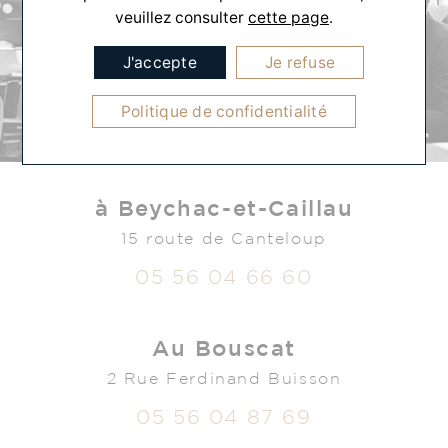
veuillez consulter
cette page
.
J'accepte
Je refuse
Politique de confidentialité
à Beychac-et-Caillau
15 route de Canteloup
05 56 04 66 60
Au Bouscat
2 Rue Ferdinand Buisson
05 56 04 87 69