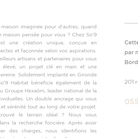
e maison imaginée pour d'autres, quand
ne maison pensée pour vous ? Chez So'9
Cett
est une création unique, conçue en
tectes et façonnée selon vos aspirations.
par 
leurs artisans et partenaires pour vous
Bord
e élevé, un projet clé en main et une
sereine. Solidement implanté en Gironde
201 
o'9 Habitat bénéficie également de la
du Groupe Hexaôm, leader national de la
ividuelles. Un double ancrage qui vous
05
 et sérénité tout au long de votre projet.
rouvé le terrain idéal ? Nous vous
ns la recherche foncière. Après avoir
ier des charges, nous identifions les