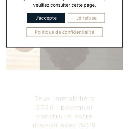
veuillez consulter
cette page
.
J'accepte
Je refuse
Politique de confidentialité
Taux immobiliers
2026 : pourquoi
construire votre
maison avec SO’9